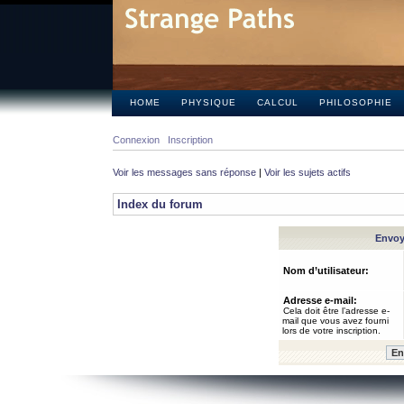
HOME
PHYSIQUE
CALCUL
PHILOSOPHIE
Connexion
Inscription
Voir les messages sans réponse
|
Voir les sujets actifs
Index du forum
Envoye
Nom d’utilisateur:
Adresse e-mail:
Cela doit être l’adresse e-
mail que vous avez fourni
lors de votre inscription.