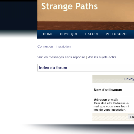
HOME
PHYSIQUE
CALCUL
PHILOSOPHIE
Connexion
Inscription
Voir les messages sans réponse
|
Voir les sujets actifs
Index du forum
Envoye
Nom d’utilisateur:
Adresse e-mail:
Cela doit être l’adresse e-
mail que vous avez fourni
lors de votre inscription.