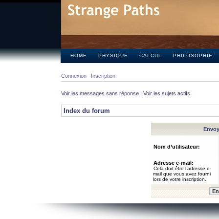
HOME
PHYSIQUE
CALCUL
PHILOSOPHIE
Connexion
Inscription
Voir les messages sans réponse
|
Voir les sujets actifs
Index du forum
Envoye
Nom d’utilisateur:
Adresse e-mail:
Cela doit être l’adresse e-
mail que vous avez fourni
lors de votre inscription.