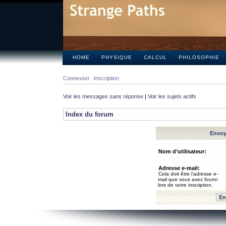
HOME
PHYSIQUE
CALCUL
PHILOSOPHIE
Connexion
Inscription
Voir les messages sans réponse
|
Voir les sujets actifs
Index du forum
Envoye
Nom d’utilisateur:
Adresse e-mail:
Cela doit être l’adresse e-
mail que vous avez fourni
lors de votre inscription.