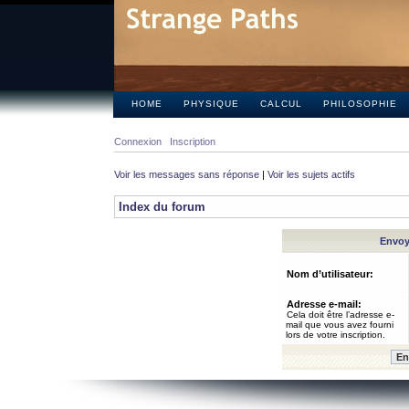
HOME
PHYSIQUE
CALCUL
PHILOSOPHIE
Connexion
Inscription
Voir les messages sans réponse
|
Voir les sujets actifs
Index du forum
Envoye
Nom d’utilisateur:
Adresse e-mail:
Cela doit être l’adresse e-
mail que vous avez fourni
lors de votre inscription.