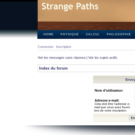
HOME
PHYSIQUE
CALCUL
PHILOSOPHIE
Connexion
Inscription
Voir les messages sans réponse
|
Voir les sujets actifs
Index du forum
Envoye
Nom d’utilisateur:
Adresse e-mail:
Cela doit être l’adresse e-
mail que vous avez fourni
lors de votre inscription.