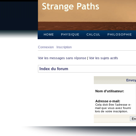
HOME
PHYSIQUE
CALCUL
PHILOSOPHIE
Connexion
Inscription
Voir les messages sans réponse
|
Voir les sujets actifs
Index du forum
Envoye
Nom d’utilisateur:
Adresse e-mail:
Cela doit être l’adresse e-
mail que vous avez fourni
lors de votre inscription.