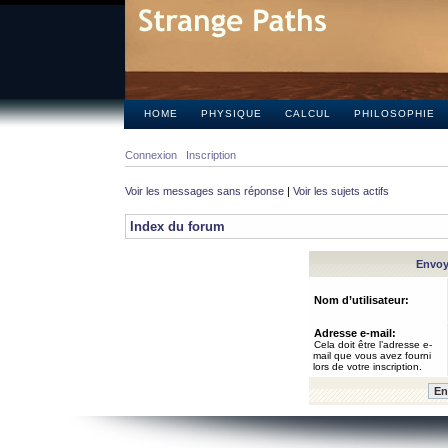
HOME
PHYSIQUE
CALCUL
PHILOSOPHIE
Connexion
Inscription
Voir les messages sans réponse
|
Voir les sujets actifs
Index du forum
Envoye
Nom d’utilisateur:
Adresse e-mail:
Cela doit être l’adresse e-
mail que vous avez fourni
lors de votre inscription.