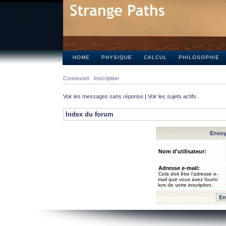
HOME
PHYSIQUE
CALCUL
PHILOSOPHIE
Connexion
Inscription
Voir les messages sans réponse
|
Voir les sujets actifs
Index du forum
Envoye
Nom d’utilisateur:
Adresse e-mail:
Cela doit être l’adresse e-
mail que vous avez fourni
lors de votre inscription.