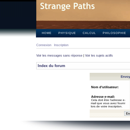
HOME
PHYSIQUE
CALCUL
PHILOSOPHIE
Connexion
Inscription
Voir les messages sans réponse
|
Voir les sujets actifs
Index du forum
Envoye
Nom d’utilisateur:
Adresse e-mail:
Cela doit être l’adresse e-
mail que vous avez fourni
lors de votre inscription.