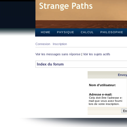
HOME
PHYSIQUE
CALCUL
PHILOSOPHIE
Connexion
Inscription
Voir les messages sans réponse
|
Voir les sujets actifs
Index du forum
Envoye
Nom d’utilisateur:
Adresse e-mail:
Cela doit être l’adresse e-
mail que vous avez fourni
lors de votre inscription.