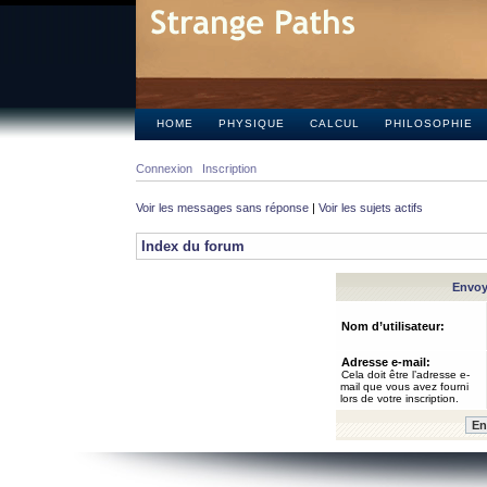
HOME
PHYSIQUE
CALCUL
PHILOSOPHIE
Connexion
Inscription
Voir les messages sans réponse
|
Voir les sujets actifs
Index du forum
Envoye
Nom d’utilisateur:
Adresse e-mail:
Cela doit être l’adresse e-
mail que vous avez fourni
lors de votre inscription.