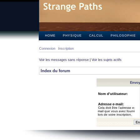
HOME
PHYSIQUE
CALCUL
PHILOSOPHIE
Connexion
Inscription
Voir les messages sans réponse
|
Voir les sujets actifs
Index du forum
Envoye
Nom d’utilisateur:
Adresse e-mail:
Cela doit être l’adresse e-
mail que vous avez fourni
lors de votre inscription.