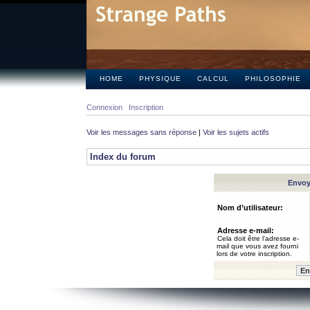
HOME
PHYSIQUE
CALCUL
PHILOSOPHIE
Connexion
Inscription
Voir les messages sans réponse
|
Voir les sujets actifs
Index du forum
Envoye
Nom d’utilisateur:
Adresse e-mail:
Cela doit être l’adresse e-
mail que vous avez fourni
lors de votre inscription.