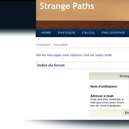
HOME
PHYSIQUE
CALCUL
PHILOSOPHIE
Connexion
Inscription
Voir les messages sans réponse
|
Voir les sujets actifs
Index du forum
Envoye
Nom d’utilisateur:
Adresse e-mail:
Cela doit être l’adresse e-
mail que vous avez fourni
lors de votre inscription.