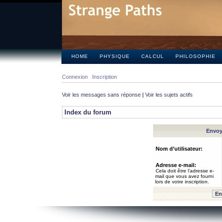
HOME
PHYSIQUE
CALCUL
PHILOSOPHIE
Connexion
Inscription
Voir les messages sans réponse
|
Voir les sujets actifs
Index du forum
Envoye
Nom d’utilisateur:
Adresse e-mail:
Cela doit être l’adresse e-
mail que vous avez fourni
lors de votre inscription.