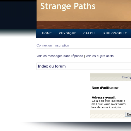
HOME
PHYSIQUE
CALCUL
PHILOSOPHIE
Connexion
Inscription
Voir les messages sans réponse
|
Voir les sujets actifs
Index du forum
Envoye
Nom d’utilisateur:
Adresse e-mail:
Cela doit être l’adresse e-
mail que vous avez fourni
lors de votre inscription.