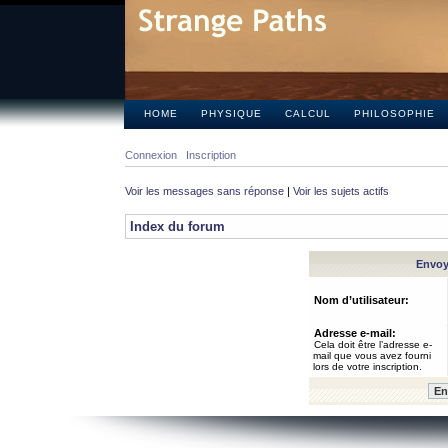
HOME
PHYSIQUE
CALCUL
PHILOSOPHIE
Connexion
Inscription
Voir les messages sans réponse
|
Voir les sujets actifs
Index du forum
Envoye
Nom d’utilisateur:
Adresse e-mail:
Cela doit être l’adresse e-
mail que vous avez fourni
lors de votre inscription.