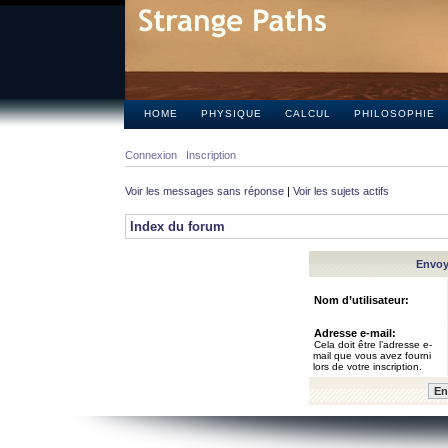
HOME
PHYSIQUE
CALCUL
PHILOSOPHIE
Connexion
Inscription
Voir les messages sans réponse
|
Voir les sujets actifs
Index du forum
Envoye
Nom d’utilisateur:
Adresse e-mail:
Cela doit être l’adresse e-
mail que vous avez fourni
lors de votre inscription.