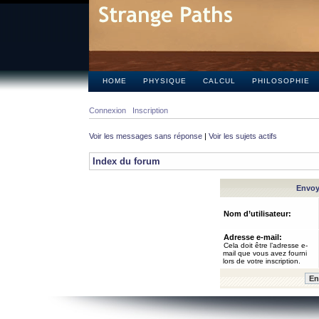
HOME
PHYSIQUE
CALCUL
PHILOSOPHIE
Connexion
Inscription
Voir les messages sans réponse
|
Voir les sujets actifs
Index du forum
Envoye
Nom d’utilisateur:
Adresse e-mail:
Cela doit être l’adresse e-
mail que vous avez fourni
lors de votre inscription.