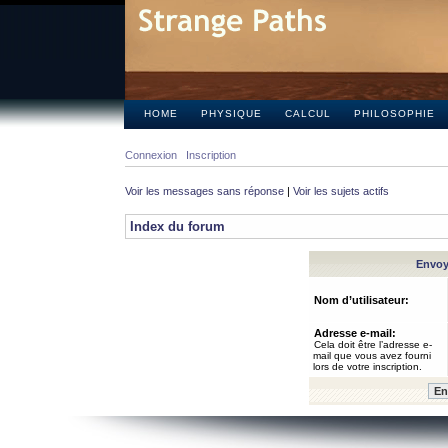
HOME
PHYSIQUE
CALCUL
PHILOSOPHIE
Connexion
Inscription
Voir les messages sans réponse
|
Voir les sujets actifs
Index du forum
Envoye
Nom d’utilisateur:
Adresse e-mail:
Cela doit être l’adresse e-
mail que vous avez fourni
lors de votre inscription.