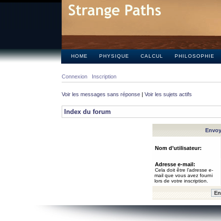
HOME
PHYSIQUE
CALCUL
PHILOSOPHIE
Connexion
Inscription
Voir les messages sans réponse
|
Voir les sujets actifs
Index du forum
Envoye
Nom d’utilisateur:
Adresse e-mail:
Cela doit être l’adresse e-
mail que vous avez fourni
lors de votre inscription.