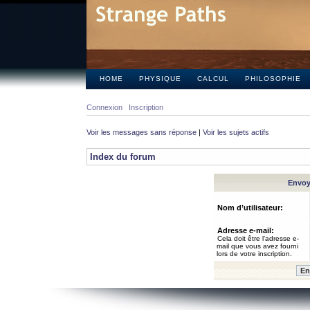
HOME
PHYSIQUE
CALCUL
PHILOSOPHIE
Connexion
Inscription
Voir les messages sans réponse
|
Voir les sujets actifs
Index du forum
Envoye
Nom d’utilisateur:
Adresse e-mail:
Cela doit être l’adresse e-
mail que vous avez fourni
lors de votre inscription.