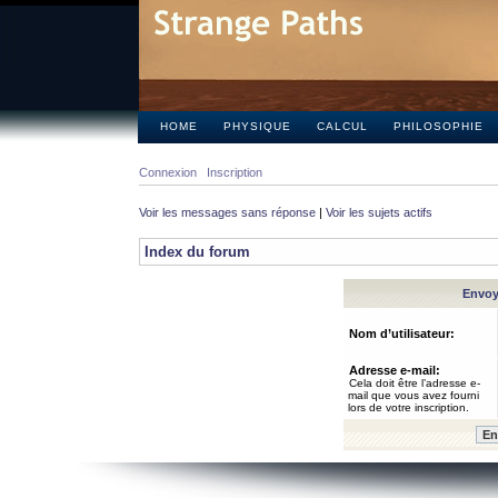
HOME
PHYSIQUE
CALCUL
PHILOSOPHIE
Connexion
Inscription
Voir les messages sans réponse
|
Voir les sujets actifs
Index du forum
Envoye
Nom d’utilisateur:
Adresse e-mail:
Cela doit être l’adresse e-
mail que vous avez fourni
lors de votre inscription.