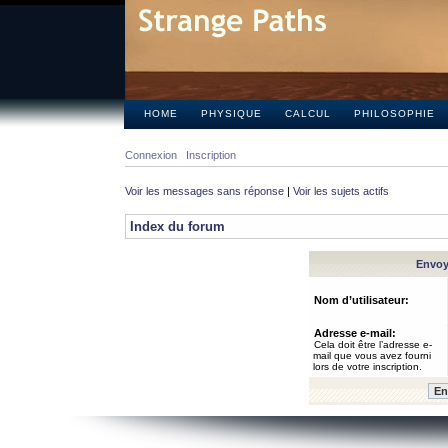
HOME
PHYSIQUE
CALCUL
PHILOSOPHIE
Connexion
Inscription
Voir les messages sans réponse
|
Voir les sujets actifs
Index du forum
Envoye
Nom d’utilisateur:
Adresse e-mail:
Cela doit être l’adresse e-
mail que vous avez fourni
lors de votre inscription.