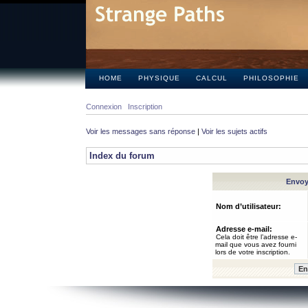
HOME
PHYSIQUE
CALCUL
PHILOSOPHIE
Connexion
Inscription
Voir les messages sans réponse
|
Voir les sujets actifs
Index du forum
Envoye
Nom d’utilisateur:
Adresse e-mail:
Cela doit être l’adresse e-
mail que vous avez fourni
lors de votre inscription.