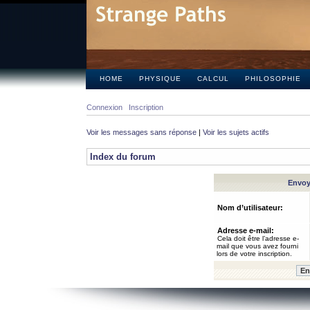
HOME
PHYSIQUE
CALCUL
PHILOSOPHIE
Connexion
Inscription
Voir les messages sans réponse
|
Voir les sujets actifs
Index du forum
Envoye
Nom d’utilisateur:
Adresse e-mail:
Cela doit être l’adresse e-
mail que vous avez fourni
lors de votre inscription.