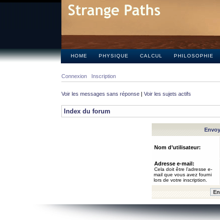
HOME
PHYSIQUE
CALCUL
PHILOSOPHIE
Connexion
Inscription
Voir les messages sans réponse
|
Voir les sujets actifs
Index du forum
Envoye
Nom d’utilisateur:
Adresse e-mail:
Cela doit être l’adresse e-
mail que vous avez fourni
lors de votre inscription.