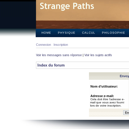
HOME
PHYSIQUE
CALCUL
PHILOSOPHIE
Connexion
Inscription
Voir les messages sans réponse
|
Voir les sujets actifs
Index du forum
Envoye
Nom d’utilisateur:
Adresse e-mail:
Cela doit être l’adresse e-
mail que vous avez fourni
lors de votre inscription.