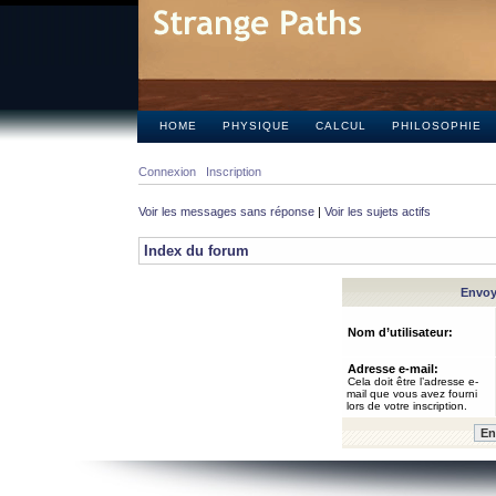
HOME
PHYSIQUE
CALCUL
PHILOSOPHIE
Connexion
Inscription
Voir les messages sans réponse
|
Voir les sujets actifs
Index du forum
Envoye
Nom d’utilisateur:
Adresse e-mail:
Cela doit être l’adresse e-
mail que vous avez fourni
lors de votre inscription.