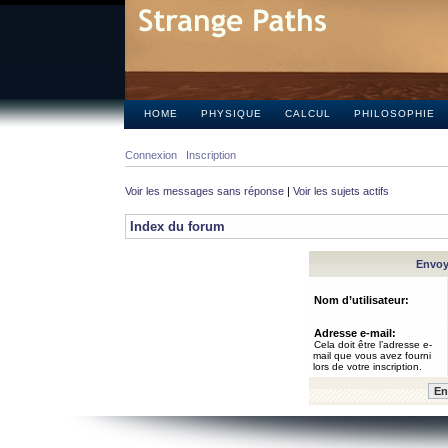
HOME
PHYSIQUE
CALCUL
PHILOSOPHIE
Connexion
Inscription
Voir les messages sans réponse
|
Voir les sujets actifs
Index du forum
Envoye
Nom d’utilisateur:
Adresse e-mail:
Cela doit être l’adresse e-
mail que vous avez fourni
lors de votre inscription.