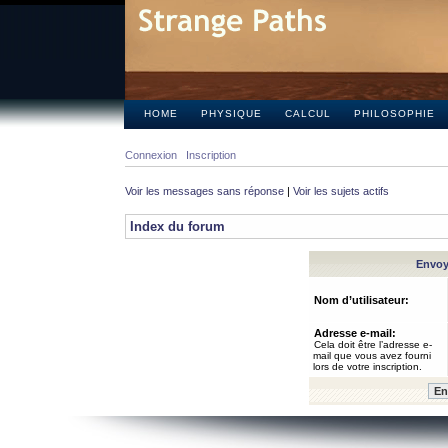
HOME
PHYSIQUE
CALCUL
PHILOSOPHIE
Connexion
Inscription
Voir les messages sans réponse
|
Voir les sujets actifs
Index du forum
Envoye
Nom d’utilisateur:
Adresse e-mail:
Cela doit être l’adresse e-
mail que vous avez fourni
lors de votre inscription.