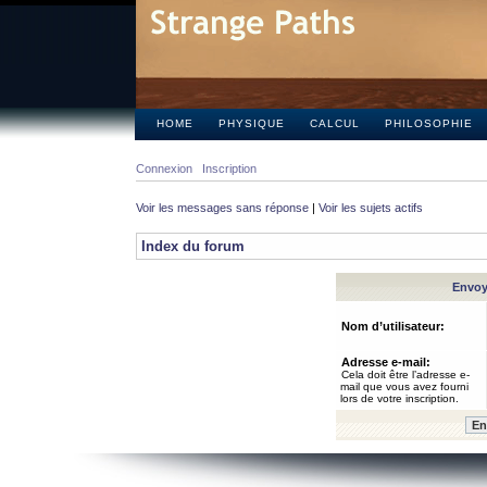
HOME
PHYSIQUE
CALCUL
PHILOSOPHIE
Connexion
Inscription
Voir les messages sans réponse
|
Voir les sujets actifs
Index du forum
Envoye
Nom d’utilisateur:
Adresse e-mail:
Cela doit être l’adresse e-
mail que vous avez fourni
lors de votre inscription.