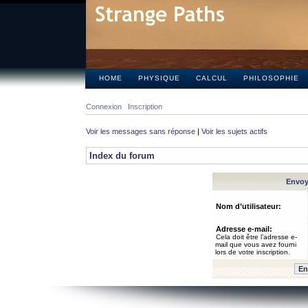
HOME
PHYSIQUE
CALCUL
PHILOSOPHIE
Connexion
Inscription
Voir les messages sans réponse
|
Voir les sujets actifs
Index du forum
Envoye
Nom d’utilisateur:
Adresse e-mail:
Cela doit être l’adresse e-
mail que vous avez fourni
lors de votre inscription.