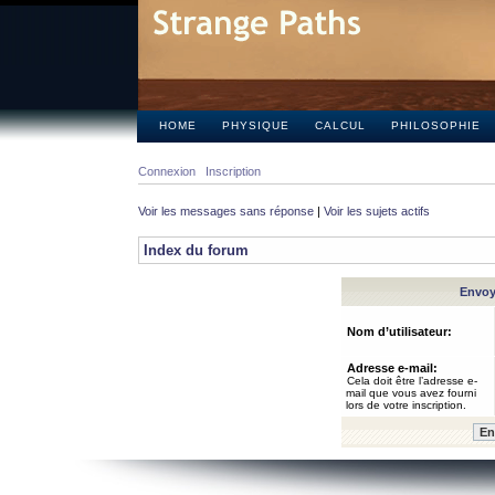
HOME
PHYSIQUE
CALCUL
PHILOSOPHIE
Connexion
Inscription
Voir les messages sans réponse
|
Voir les sujets actifs
Index du forum
Envoye
Nom d’utilisateur:
Adresse e-mail:
Cela doit être l’adresse e-
mail que vous avez fourni
lors de votre inscription.