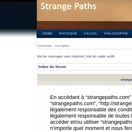
HOME
PHYSIQUE
CALCUL
PHILOSOPHIE
Connexion
Inscription
Voir les messages sans réponse
|
Voir les sujets actifs
Index du forum
strange
En accédant à “strangepaths.com” (d
“strangepaths.com”, “http://strang
légalement responsable des conditi
légalement responsable de toutes l
accéder et/ou utiliser “strangepat
n’importe quel moment et nous fer