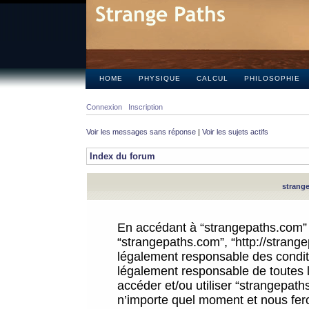
HOME
PHYSIQUE
CALCUL
PHILOSOPHIE
Connexion
Inscription
Voir les messages sans réponse
|
Voir les sujets actifs
Index du forum
strange
En accédant à “strangepaths.com” (d
“strangepaths.com”, “http://strang
légalement responsable des conditi
légalement responsable de toutes l
accéder et/ou utiliser “strangepat
n’importe quel moment et nous fer