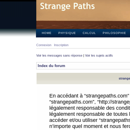
HOME
PHYSIQUE
CALCUL
PHILOSOPHIE
Connexion
Inscription
Voir les messages sans réponse
|
Voir les sujets actifs
Index du forum
strange
En accédant à “strangepaths.com” (d
“strangepaths.com”, “http://strang
légalement responsable des conditi
légalement responsable de toutes l
accéder et/ou utiliser “strangepat
n’importe quel moment et nous fer