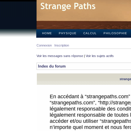
HOME
PHYSIQUE
CALCUL
PHILOSOPHIE
Connexion
Inscription
Voir les messages sans réponse
|
Voir les sujets actifs
Index du forum
strange
En accédant à “strangepaths.com” (d
“strangepaths.com”, “http://strang
légalement responsable des conditi
légalement responsable de toutes l
accéder et/ou utiliser “strangepat
n’importe quel moment et nous fer