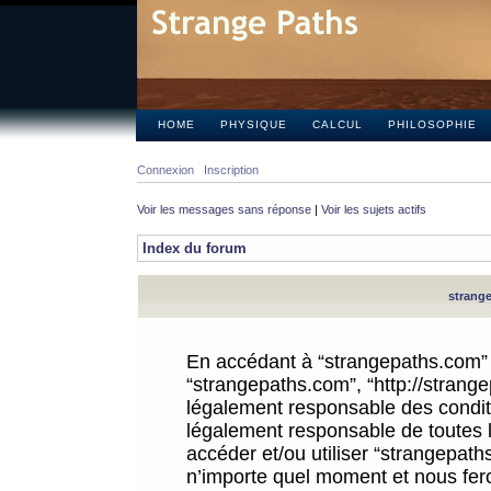
HOME
PHYSIQUE
CALCUL
PHILOSOPHIE
Connexion
Inscription
Voir les messages sans réponse
|
Voir les sujets actifs
Index du forum
strange
En accédant à “strangepaths.com” (d
“strangepaths.com”, “http://strang
légalement responsable des conditi
légalement responsable de toutes l
accéder et/ou utiliser “strangepat
n’importe quel moment et nous fer