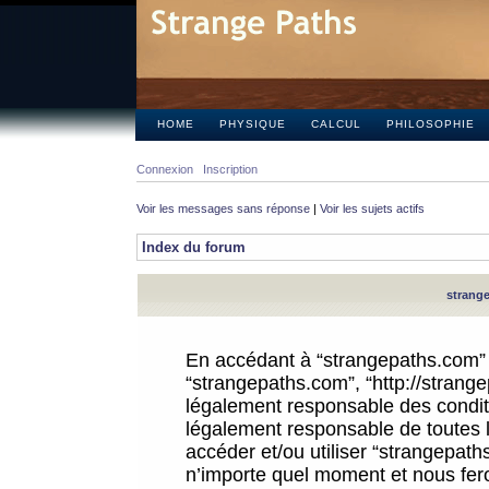
HOME
PHYSIQUE
CALCUL
PHILOSOPHIE
Connexion
Inscription
Voir les messages sans réponse
|
Voir les sujets actifs
Index du forum
strange
En accédant à “strangepaths.com” (d
“strangepaths.com”, “http://strang
légalement responsable des conditi
légalement responsable de toutes l
accéder et/ou utiliser “strangepat
n’importe quel moment et nous fer