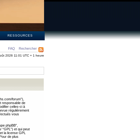
S
RESSOURCES
FAQ
Rechercher
oût 2026 11:01 UTC + 1 heure
ths.com/forum”),
nt responsable de
ifier celles-ci à
revue régulièrement
ffectués vous
oupe phpBB”,
ar “GPL”) et qui peut
 et la license GPL
Pour de plus