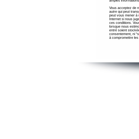
amples informations
Vous acceptez de ne
autre qui peut trans
peut vous mener à 
Internet si nous ju
ces conditions. Vous
lorsque nous estimo
entré soient stocké
consentement, ni “s
à compromettre les