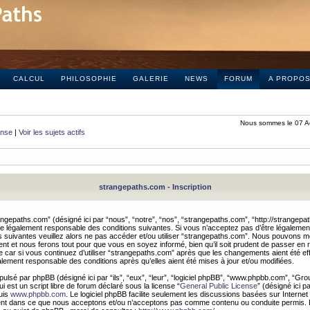
CALCUL
PHILOSOPHIE
GALERIE
NEWS
FORUM
A PROPO
Nous sommes le 07 A
onse
|
Voir les sujets actifs
strangepaths.com - Inscription
ngepaths.com” (désigné ici par “nous”, “notre”, “nos”, “strangepaths.com”, “http://strangepa
e légalement responsable des conditions suivantes. Si vous n’acceptez pas d’être légaleme
s suivantes veuillez alors ne pas accéder et/ou utiliser “strangepaths.com”. Nous pouvons mod
nt et nous ferons tout pour que vous en soyez informé, bien qu’il soit prudent de passer en 
car si vous continuez d’utiliser “strangepaths.com” après que les changements aient été e
alement responsable des conditions après qu’elles aient été mises à jour et/ou modifiées.
pulsé par phpBB (désigné ici par “ils”, “eux”, “leur”, “logiciel phpBB”, “www.phpbb.com”, “Gr
 est un script libre de forum déclaré sous la license “
General Public License
” (désigné ici p
uis
www.phpbb.com
. Le logiciel phpBB facilite seulement les discussions basées sur Internet
ement dans ce que nous acceptons et/ou n’acceptons pas comme contenu ou conduite permis. 