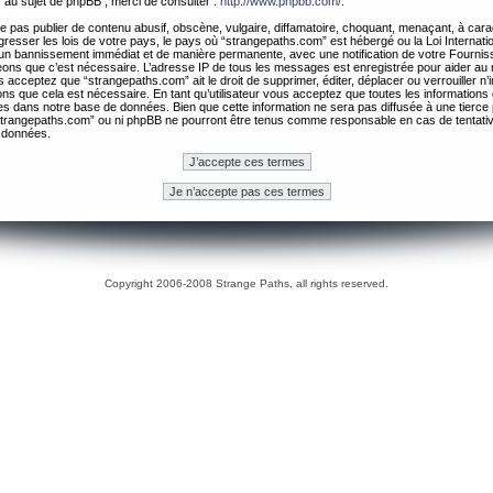
 au sujet de phpBB , merci de consulter :
http://www.phpbb.com/
.
 pas publier de contenu abusif, obscène, vulgaire, diffamatoire, choquant, menaçant, à cara
gresser les lois de votre pays, le pays où “strangepaths.com” est hébergé ou la Loi Internatio
un bannissement immédiat et de manière permanente, avec une notification de votre Fournis
geons que c’est nécessaire. L’adresse IP de tous les messages est enregistrée pour aider au
 acceptez que “strangepaths.com” ait le droit de supprimer, éditer, déplacer ou verrouiller n’
ns que cela est nécessaire. En tant qu’utilisateur vous acceptez que toutes les information
es dans notre base de données. Bien que cette information ne sera pas diffusée à une tierce 
trangepaths.com” ou ni phpBB ne pourront être tenus comme responsable en cas de tentativ
 données.
Copyright 2006-2008 Strange Paths, all rights reserved.