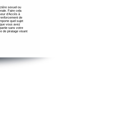
ctère sexuel ou
nale. Faire cela
seur d’Accès à
 renforcement de
importe quel sujet
s que vous avez
partie sans votre
e de piratage visant