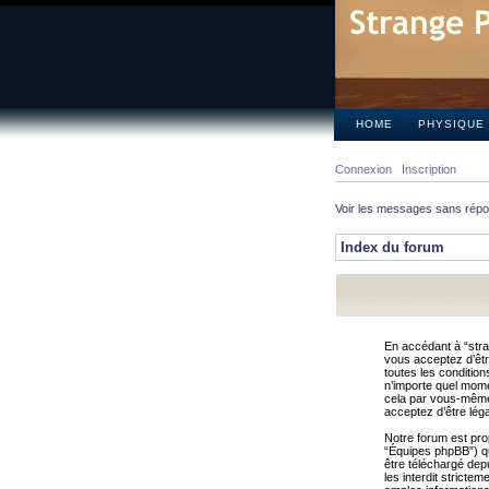
HOME
PHYSIQUE
Connexion
Inscription
Voir les messages sans rép
Index du forum
En accédant à “stra
vous acceptez d’êtr
toutes les condition
n’importe quel mome
cela par vous-même 
acceptez d’être lég
Notre forum est pro
“Équipes phpBB”) qui
être téléchargé dep
les interdit strict