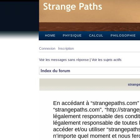
HOME
PHYSIQUE
CALCUL
PHILOSOPHIE
Connexion
Inscription
Voir les messages sans réponse
|
Voir les sujets actifs
Index du forum
strange
En accédant à “strangepaths.com” (d
“strangepaths.com”, “http://strang
légalement responsable des conditi
légalement responsable de toutes l
accéder et/ou utiliser “strangepat
n’importe quel moment et nous fer