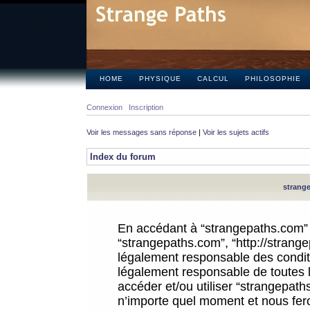
HOME
PHYSIQUE
CALCUL
PHILOSOPHIE
Connexion
Inscription
Voir les messages sans réponse
|
Voir les sujets actifs
Index du forum
strange
En accédant à “strangepaths.com” (d
“strangepaths.com”, “http://strang
légalement responsable des conditi
légalement responsable de toutes l
accéder et/ou utiliser “strangepat
n’importe quel moment et nous fer