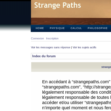
HOME
PHYSIQUE
CALCUL
PHILOSOPHIE
Connexion
Inscription
Voir les messages sans réponse
|
Voir les sujets actifs
Index du forum
strange
En accédant à “strangepaths.com” (d
“strangepaths.com”, “http://strang
légalement responsable des conditi
légalement responsable de toutes l
accéder et/ou utiliser “strangepat
n’importe quel moment et nous fer