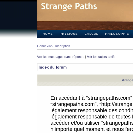
HOME
PHYSIQUE
CALCUL
PHILOSOPHIE
Connexion
Inscription
Voir les messages sans réponse
|
Voir les sujets actifs
Index du forum
strange
En accédant à “strangepaths.com” (d
“strangepaths.com”, “http://strang
légalement responsable des conditi
légalement responsable de toutes l
accéder et/ou utiliser “strangepat
n’importe quel moment et nous fer