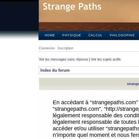
HOME
PHYSIQUE
CALCUL
PHILOSOPHIE
Connexion
Inscription
Voir les messages sans réponse
|
Voir les sujets actifs
Index du forum
strange
En accédant à “strangepaths.com” (d
“strangepaths.com”, “http://strang
légalement responsable des conditi
légalement responsable de toutes l
accéder et/ou utiliser “strangepat
n’importe quel moment et nous fer