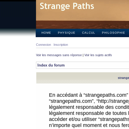
HOME
PHYSIQUE
CALCUL
PHILOSOPHIE
Connexion
Inscription
Voir les messages sans réponse
|
Voir les sujets actifs
Index du forum
strange
En accédant à “strangepaths.com” (d
“strangepaths.com”, “http://strang
légalement responsable des conditi
légalement responsable de toutes l
accéder et/ou utiliser “strangepat
n’importe quel moment et nous fer