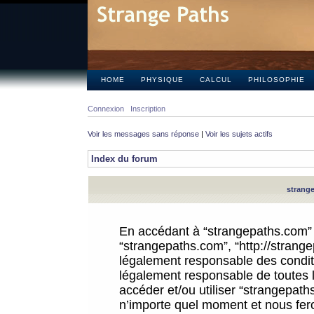
HOME
PHYSIQUE
CALCUL
PHILOSOPHIE
Connexion
Inscription
Voir les messages sans réponse
|
Voir les sujets actifs
Index du forum
strange
En accédant à “strangepaths.com” (d
“strangepaths.com”, “http://strang
légalement responsable des conditi
légalement responsable de toutes l
accéder et/ou utiliser “strangepat
n’importe quel moment et nous fer