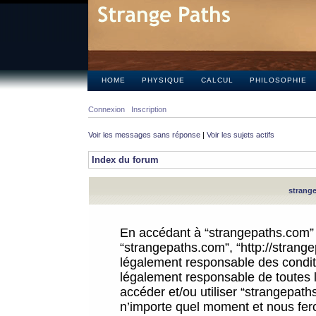
HOME
PHYSIQUE
CALCUL
PHILOSOPHIE
Connexion
Inscription
Voir les messages sans réponse
|
Voir les sujets actifs
Index du forum
strange
En accédant à “strangepaths.com” (d
“strangepaths.com”, “http://strang
légalement responsable des conditi
légalement responsable de toutes l
accéder et/ou utiliser “strangepat
n’importe quel moment et nous fer